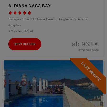
ALDIANA NAGA BAY
Safaga - Sharm El Naga Beach, Hurghada & Safaga,
Ägypten
1 Woche, DZ, AI
ab 963 €
JETZT BUCHEN
Preis pro Person
LAST MINUTE