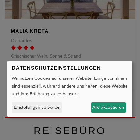
MALIA KRETA
Danaides
Griechischer Wein, Sonne & Strand
DATENSCHUTZEINSTELLUNGEN
ab 637 €
JETZT BUCHEN
Wir nutzen Cookies auf unserer Website. Einige von ihnen
Preis pro Person
sind essenziell, während andere uns helfen, diese Website
und Ihre Erfahrung zu verbessern.
SCHAUEN SIE DOCH EINFACH MAL BEI UNS
Einstellungen verwalten
Alle akzeptieren
VORBEI!
REISEBÜRO