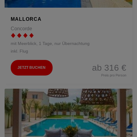
MALLORCA
Concorde
mit Meerblick, 1 Tage, nur Übernachtung
inkl. Flug
ab 316 €
JETZT BUCHEN
Preis pro Person