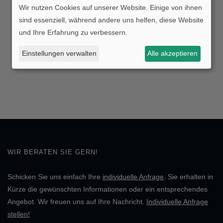
Wir nutzen Cookies auf unserer Website. Einige von ihnen
sind essenziell, während andere uns helfen, diese Website
und Ihre Erfahrung zu verbessern.
Einstellungen verwalten
Alle akzeptieren
WIR BERATEN SIE GERN!
Schicken Sie uns einfach Ihre
individuelle Anfrage
. Sie erhalten in
Kürze die gewünschten Informationen oder ein entsprechendes
Angebot. Wir freuen uns auf Ihre Nachricht.
Individuelle Anfrage
stellen!