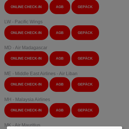
ONLINE CHECK-IN
AGB
GEPÄCK
LW - Pacific Wings
ONLINE CHECK-IN
AGB
GEPÄCK
MD - Air Madagascar
ONLINE CHECK-IN
AGB
GEPÄCK
ME - Middle East Airlines - Air Liban
ONLINE CHECK-IN
AGB
GEPÄCK
MH - Malaysia Airlines
ONLINE CHECK-IN
AGB
GEPÄCK
MK - Air Mauritius