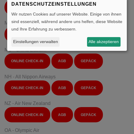
DATENSCHUTZEINSTELLUNGEN
ONLINE CHECK-IN
AGB
GEPÄCK
Wir nutzen Cookies auf unserer Website. Einige von ihnen
sind essenziell, während andere uns helfen, diese Website
MS - Egyptair
und Ihre Erfahrung zu verbessern.
ONLINE CHECK-IN
AGB
GEPÄCK
Einstellungen verwalten
Alle akzeptieren
MU - China Eastern
ONLINE CHECK-IN
AGB
GEPÄCK
NH - All Nippon Airways
ONLINE CHECK-IN
AGB
GEPÄCK
NZ - Air New Zealand
ONLINE CHECK-IN
AGB
GEPÄCK
OA - Olympic Air