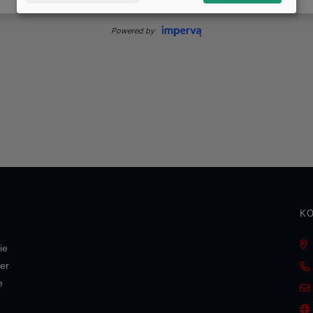
KO
ie
er
e