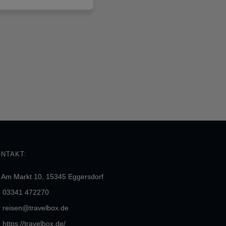
NTAKT:
Am Markt 10, 15345 Eggersdorf
03341 472270
reisen@travelbox.de
https://travelbox.de/